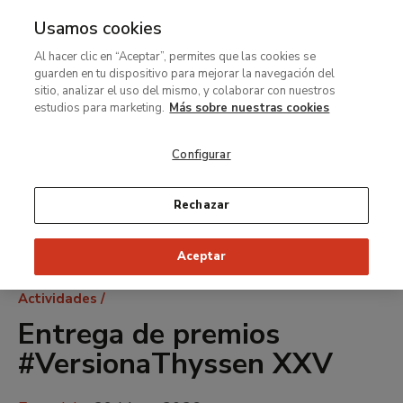
Usamos cookies
MENÚ
Ir
Bus
Al hacer clic en “Aceptar”, permites que las cookies se
al
guarden en tu dispositivo para mejorar la navegación del
contenido
sitio, analizar el uso del mismo, y colaborar con nuestros
principal
estudios para marketing.
Más sobre nuestras cookies
Configurar
Rechazar
Aceptar
Ruta
Actividades
de
Entrega de premios
navegación
#VersionaThyssen XXV