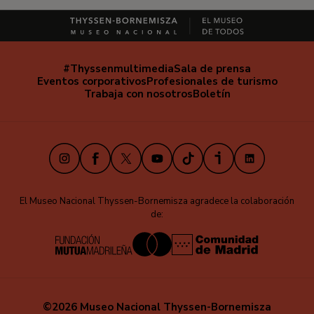
#Thyssenmultimedia
Sala de prensa
Navegación
Eventos corporativos
Profesionales de turismo
secundaria
Trabaja con nosotros
Boletín
Instagram
Facebook
X
Youtube
TikTok
iVoox
LinkedIn
El Museo Nacional Thyssen-Bornemisza agradece la colaboración
de:
©2026 Museo Nacional Thyssen-Bornemisza