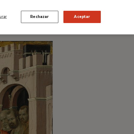
urar
Rechazar
Aceptar
Retu