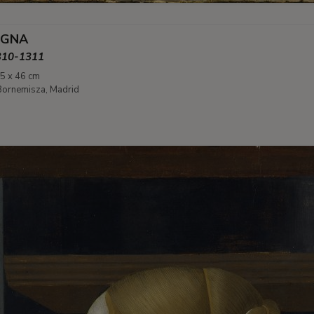
EGNA
1310-1311
,5 x 46 cm
ornemisza, Madrid