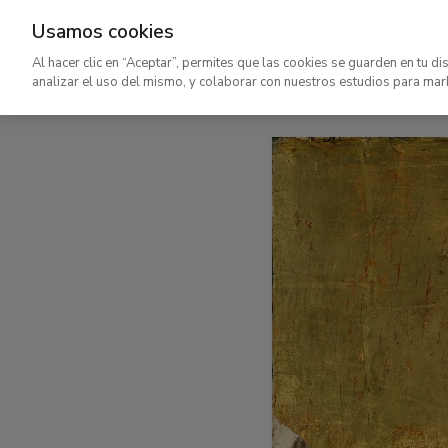
Usamos cookies
Colección Thyssen-Bornemisz
Al hacer clic en “Aceptar”, permites que las cookies se guarden en tu di
analizar el uso del mismo, y colaborar con nuestros estudios para mar