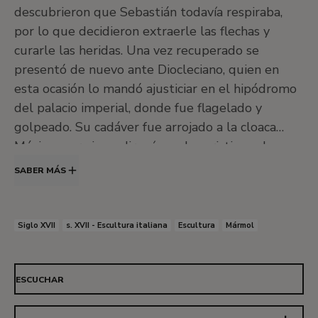
descubrieron que Sebastián todavía respiraba,
Taller EducaThyssen
Salas de exposiciones temporales
por lo que decidieron extraerle las flechas y
curarle las heridas. Una vez recuperado se
presentó de nuevo ante Diocleciano, quien en
esta ocasión lo mandó ajusticiar en el hipódromo
del palacio imperial, donde fue flagelado y
Salón de actos
golpeado. Su cadáver fue arrojado a la cloaca
Máxima para impedir así que los cristianos le
rindieran culto. Sin embargo, san Sebastián
SABER MÁS
Ocultar iconos
reveló en sueños a santa Lucía el lugar donde
yacían sus restos para que estos fueran
•
Salas Moneo
convenientemente enterrados. Además de los
Siglo XVII
s. XVII - Escultura italiana
Escultura
Mármol
episodios de su vida que tuvieron lugar allí, la
vinculación del santo con Roma se reforzó al ser
designado tercer patrón de la urbe tras san
ESCUCHAR
Pedro y san Pablo. La escultura en mármol,