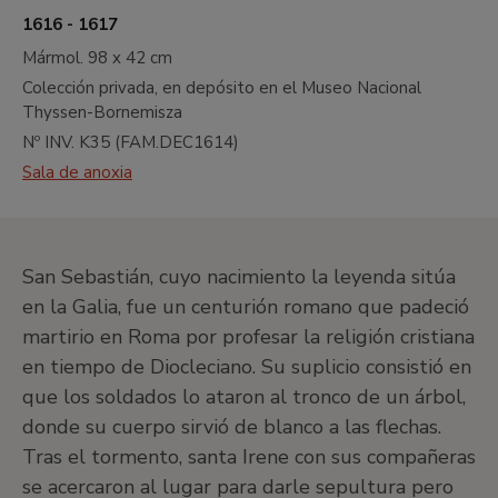
1616 - 1617
G
Siglos XIX y XX. El neoimpresionismo y
Mármol.
98 x 42 cm
su estela
Colección privada, en depósito en el Museo Nacional
H
Siglo XX. Primeras vanguardias
Thyssen-Bornemisza
I
Siglo XX. Pintura de entreguerras.
Nº INV.
K35
(
FAM.DEC1614
)
Cubismo, abstracción y surrealismo
Sala de anoxia
J
Siglo XX. Pintura norteamericana y
otros
•
Hall central
San Sebastián, cuyo nacimiento la leyenda sitúa
•
Jardín
en la Galia, fue un centurión romano que padeció
•
Salas de exposiciones temporales
martirio en Roma por profesar la religión cristiana
Planta -1
en tiempo de Diocleciano. Su suplicio consistió en
que los soldados lo ataron al tronco de un árbol,
Sala de exposiciones temporales, salón de actos y
taller EducaThyssen
donde su cuerpo sirvió de blanco a las flechas.
Tras el tormento, santa Irene con sus compañeras
se acercaron al lugar para darle sepultura pero