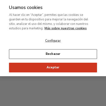
Usamos cookies
MENÚ
Ir
Bus
Al hacer clic en “Aceptar”, permites que las cookies se
al
guarden en tu dispositivo para mejorar la navegación del
contenido
Planta segunda
sitio, analizar el uso del mismo, y colaborar con nuestros
principal
estudios para marketing.
Más sobre nuestras cookies
Colección permanente
Configurar
25
26
27
28
29
Rechazar
24
23
Inicio recomendado de la visita
Salas Clásicas
Aceptar
22
21
20
19
18
1
16
17
2
15
7
8
9
10
3
11
12
14
4
5
6
13