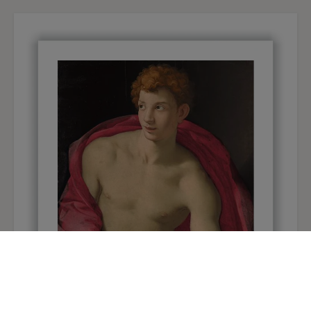
en relación con el tránsito que el santo
experimenta en ese momento. El tratamiento
que se da al rostro, de gesto sosegado, con la
boca entreabierta y los ojos cerrados, o la
precisión con que están esculpidos las venas y los
músculos de su cuerpo, todavía en tensión, son
un elocuente reflejo del profundo estudio que
Bernini realizó sobre esos instantes entre la vida
y la muerte.
La escultura fue una adquisición o un encargo del
cardenal Maffeo Barberini (1568-1644),
benefactor del artista y papa desde 1623 con el
nombre de Urbano VIII. En un principio se pensó
que su destino fue la capilla de la familia
Barberini en la iglesia de Sant’Andrea della Valle,
erigida precisamente sobre el lugar donde se