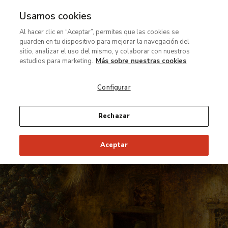
Usamos cookies
Ir
Al hacer clic en “Aceptar”, permites que las cookies se
al
Te
guarden en tu dispositivo para mejorar la navegación del
contenido
mostramos
sitio, analizar el uso del mismo, y colaborar con nuestros
principal
los
estudios para marketing.
Más sobre nuestras cookies
secretos
Configurar
y
los
detalles
Rechazar
más
inapreciables
Aceptar
al
ojo
humano
de
una
las