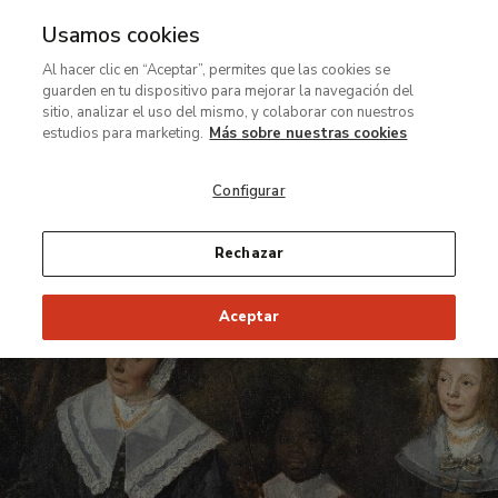
Usamos cookies
Ir
Al hacer clic en “Aceptar”, permites que las cookies se
al
Conocemos
guarden en tu dispositivo para mejorar la navegación del
contenido
la
sitio, analizar el uso del mismo, y colaborar con nuestros
principal
pintura
estudios para marketing.
Más sobre nuestras cookies
de
Configurar
Frans
Hals,
considerado
Rechazar
uno
de
Aceptar
los
grandes
genios
de
la
retratística