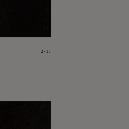
2
/
18