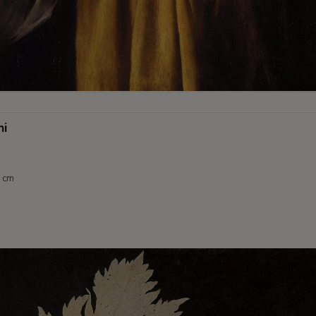
hi
5 cm