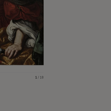
1
/
18