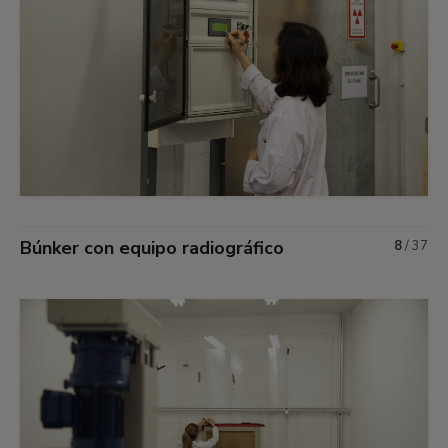
Búnker con equipo radiográfico
8
/
37