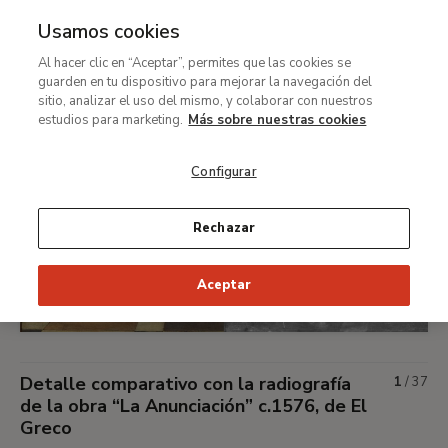
Usamos cookies
Rest-GALERIA-Imagen-
Al hacer clic en “Aceptar”, permites que las cookies se
guarden en tu dispositivo para mejorar la navegación del
Radiográfica
sitio, analizar el uso del mismo, y colaborar con nuestros
estudios para marketing.
Más sobre nuestras cookies
Configurar
Rechazar
Aceptar
Detalle comparativo con la radiografía
1
/
37
de la obra “La Anunciación” c.1576, de El
Greco