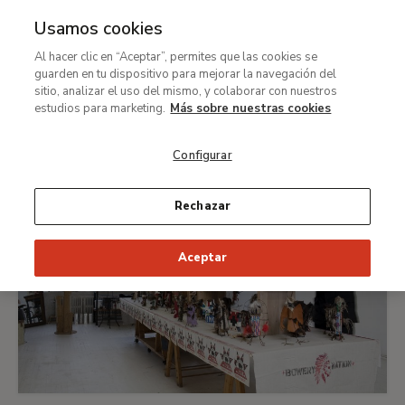
Terrafilia. Más allá de lo
Usamos cookies
humano en las colecciones
Al hacer clic en “Aceptar”, permites que las cookies se
Ret
guarden en tu dispositivo para mejorar la navegación del
Thyssen-Bornemisza
sitio, analizar el uso del mismo, y colaborar con nuestros
estudios para marketing.
Más sobre nuestras cookies
Configurar
Rechazar
Aceptar