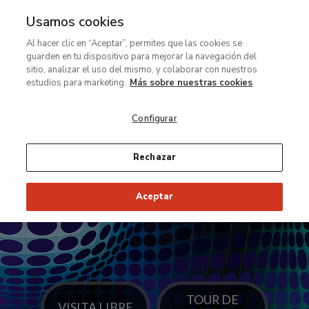
Usamos cookies
Ir
Al hacer clic en “Aceptar”, permites que las cookies se
al
Disfruta
guarden en tu dispositivo para mejorar la navegación del
contenido
esta
sitio, analizar el uso del mismo, y colaborar con nuestros
principal
exposición
estudios para marketing.
Más sobre nuestras cookies
monográfica
Configurar
sobre
Victor
Vasarely,
Rechazar
uno
de
Aceptar
los
principales
representantes
del
Op
Art.