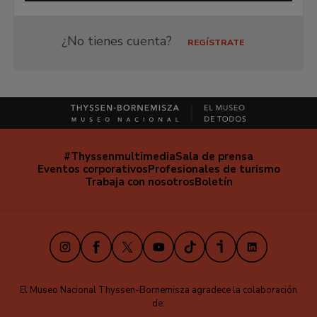
¿No tienes cuenta?
REGÍSTRATE
#Thyssenmultimedia
Sala de prensa
Navegación
Eventos corporativos
Profesionales de turismo
secundaria
Trabaja con nosotros
Boletín
Instagram
Facebook
X
Youtube
TikTok
iVoox
LinkedIn
El Museo Nacional Thyssen-Bornemisza agradece la colaboración
de: