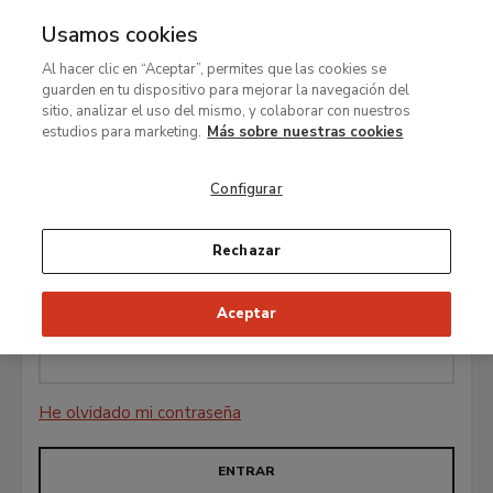
Usamos cookies
MENÚ
Ir
Bus
Al hacer clic en “Aceptar”, permites que las cookies se
al
guarden en tu dispositivo para mejorar la navegación del
contenido
sitio, analizar el uso del mismo, y colaborar con nuestros
Iniciar sesión
principal
estudios para marketing.
Más sobre nuestras cookies
Configurar
Correo electrónico *
Rechazar
Aceptar
Contraseña *
He olvidado mi contraseña