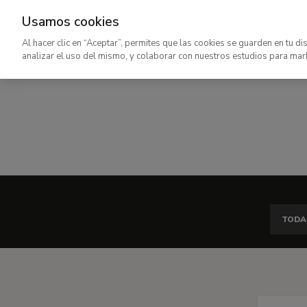
Usamos cookies
Ir
Al hacer clic en “Aceptar”, permites que las cookies se guarden en tu di
al
analizar el uso del mismo, y colaborar con nuestros estudios para mar
contenido
principal
TODA