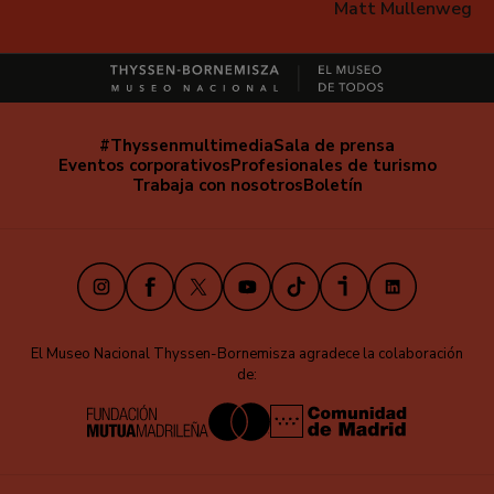
Matt Mullenweg
#Thyssenmultimedia
Sala de prensa
Navegación
Eventos corporativos
Profesionales de turismo
secundaria
Trabaja con nosotros
Boletín
Instagram
Facebook
X
Youtube
TikTok
iVoox
LinkedIn
El Museo Nacional Thyssen-Bornemisza agradece la colaboración
de: