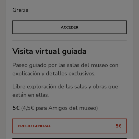
motivo frecuentemente representado en el arte,
tanto por su contenido simbólico como por su
Gratis
carácter decorativo. Naturalezas muertas,
retratos, temas mitológicos y religiosos, paisajes
ACCEDER
o vistas de ciudades con flores forman parte de
este paseo entre las flores.
Visita virtual guiada
🍃 Las estaciones
Paseo guiado por las salas del museo con
explicación y detalles exclusivos.
Descubre cómo los artistas occidentales
representaron el curso estacional de la
Libre exploración de las salas y obras que
naturaleza a lo largo de los siglos .
están en ellas.
5€
(4,5€ para Amigos del museo)
🙌 Sostenibilidad
5€
PRECIO GENERAL
A lo largo de este recorrido se reinterpretan
algunas obras de la colección en términos de