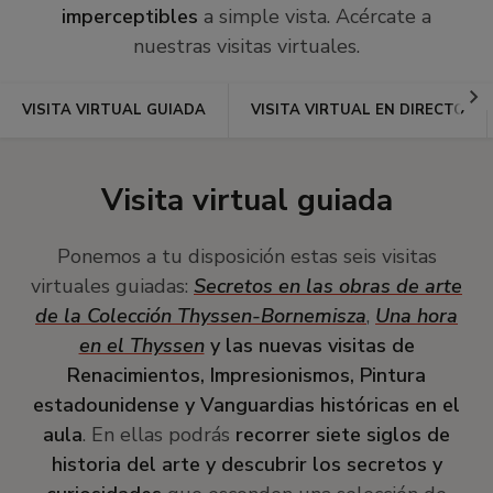
imperceptibles
a simple vista. Acércate a
nuestras visitas virtuales.
Ir
VISITA VIRTUAL GUIADA
VISITA VIRTUAL EN DIRECTO
a
la
dere
Visita virtual guiada
Ponemos a tu disposición estas seis visitas
virtuales guiadas:
Secretos en las obras de arte
de la Colección Thyssen-Bornemisza
,
Una hora
en el Thyssen
y las nuevas visitas de
Renacimientos, Impresionismos, Pintura
estadounidense y Vanguardias históricas en el
aula
. En ellas podrás
recorrer siete siglos de
historia del arte y descubrir los secretos y