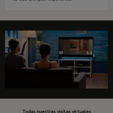
siglo XV hasta nuestros días, atendiendo a los
cambios en su lenguaje y estilos.
🍽 Gastronomía
Estableciendo un símil entre el arte y la cocina,
este recorrido propone una visita por la colección
atendiendo a la alimentación no sólo como
fuente de sustento sino también de
manifestación de riqueza, ritual social y placer
convival, poniendo en juego la totalidad de los
sentidos.
💍 Joyas
Descubre los secretos de la orfebrería y joyería
reflejada en nuestros cuadros y descubre sus
Todas nuestras visitas virtuales