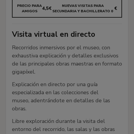
ecología, economía y sociedad, con el fin de trazar
PRECIO PARA
NUEVAS VISITAS PARA
4,5€
€
AMIGOS
SECUNDARIA Y BACHILLERATO 0
históricamente las relaciones entre la producción
cultural, la sociedad y el desarrollo sostenible.
Visita virtual en directo
🌈 Amor Diverso
Recorridos inmersivos por el museo, con
Itinerario a través de los temas y personajes clave
exhaustiva explicación y detalles exclusivos
de la cultura occidental relacionados con la
de las principales obras maestras en formato
sensibilidad y las vivencias del colectivo LGTBIQ+.
gigapíxel.
Explicación en directo por una guía
👱🏼‍♀️La imagen de la mujer
especializada en las colecciones del
museo, adentrándote en detalles de las
Una visión panorámica y transversal en torno a la
obras.
representación de la imagen femenina en la
pintura occidental del Renacimiento al siglo XX
Libre exploración durante la visita del
para conocer y entender las diversas
entorno del recorrido, las salas y las obras