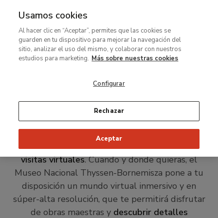
Usamos cookies
MENÚ
Ir
Bus
Al hacer clic en “Aceptar”, permites que las cookies se
al
El
guarden en tu dispositivo para mejorar la navegación del
contenido
vídeo
sitio, analizar el uso del mismo, y colaborar con nuestros
Ruta
Visita
principal
estudios para marketing.
Más sobre nuestras cookies
de
de
Una visita virtual única
arriba
navegación
Configurar
es
para disfrutar de las
para
mejores obras
Rechazar
uso
exclusivamente
decorativo
Aceptar
Vive una experiencia innovadora con las
nuevas
dentro
visitas virtuales
. Cuando y donde quieras, el
de
Museo Nacional Thyssen-Bornemisza pone a tu
está
disposición un mundo virtual inmersivo y en
página.
súper-alta resolución, que te permitirá disfrutar
de obras maestras y
descubrir detalles