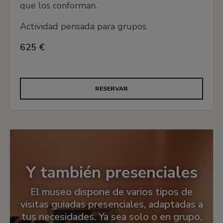
transformaciones que ha sufrido la
que los conforman.
representación de la mujer en función de los
Actividad pensada para grupos.
cánones y contextos culturales de la época.
625 €
🧱 Arquitectura
Recorre la evolución de la arquitectura y su
RESERVAR
función social reflejada en una selección de obras
de las colecciones del museo. La arquitectura ha
sido un tema frecuentemente tratado por los
pintores a lo largo del tiempo, como escenario de
una historia o como protagonista absoluta de la
obra.
Y también presenciales
El museo dispone de varios tipos de
visitas guiadas presenciales, adaptadas a
tus necesidades. Ya sea solo o en grupo,