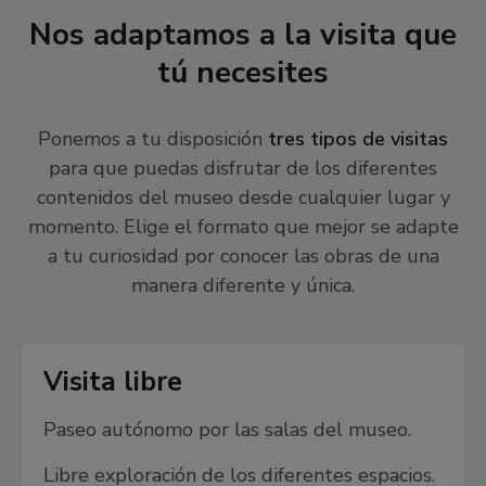
significados y las virtudes que se le atribuían, así
Nos adaptamos a la visita que
como los cambios que estas delicadas piezas han
tú necesites
vivido a lo largo de los siglos.
Ponemos a tu disposición
tres tipos de visitas
🎭 Artes escénicas
para que puedas disfrutar de los diferentes
contenidos del museo desde cualquier lugar y
La interacción entre la pintura y las artes
momento. Elige el formato que mejor se adapte
escénicas se ha manifestado bajo distintas formas
a tu curiosidad por conocer las obras de una
a lo largo de la Historia del Arte. Profundizamos
manera diferente y única.
en los vínculos entre el teatro, la danza, la música
o el circo con la pintura a través de obras
relevantes de nuestra colección.
Visita libre
🌷 Un paseo entre las flores
Paseo autónomo por las salas del museo.
Desde la Antigüedad, las flores han sido un
Libre exploración de los diferentes espacios.