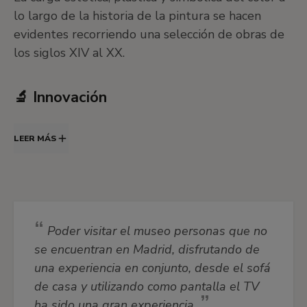
lo largo de la historia de la pintura se hacen
evidentes recorriendo una selección de obras de
los siglos XIV al XX.
🔬 Innovación
Algunas renovaciones técnicas, estilísticas o
LEER MÁS
temáticas de la pintura occidental ponen de
manifiesto la necesidad de innovación que ha
experimentado el ser humano a lo largo de su
historia y ahondamos en el papel que los artistas
han desempeñado en estos procesos .
Poder visitar el museo personas que no
se encuentran en Madrid, disfrutando de
👗 La moda
una experiencia en conjunto, desde el sofá
de casa y utilizando como pantalla el TV
Evolución de la indumentaria europea desde el
ha sido una gran experiencia.