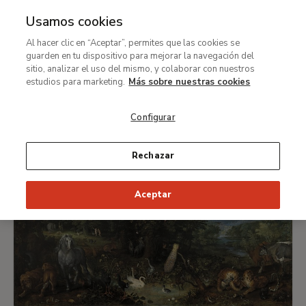
Usamos cookies
Ruta
Colección
Colección Carmen Thyssen
Al hacer clic en “Aceptar”, permites que las cookies se
guarden en tu dispositivo para mejorar la navegación del
de
Selección de obras de la Colección
sitio, analizar el uso del mismo, y colaborar con nuestros
navegación
estudios para marketing.
Más sobre nuestras cookies
Carmen Thyssen
Configurar
Rechazar
Aceptar