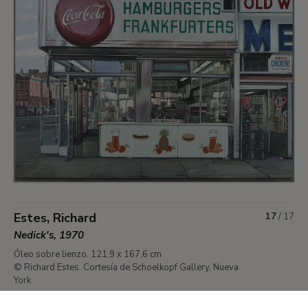
Estes, Richard
17
/
17
Nedick's, 1970
Óleo sobre lienzo. 121,9 x 167,6 cm
© Richard Estes. Cortesía de Schoelkopf Gallery, Nueva
York