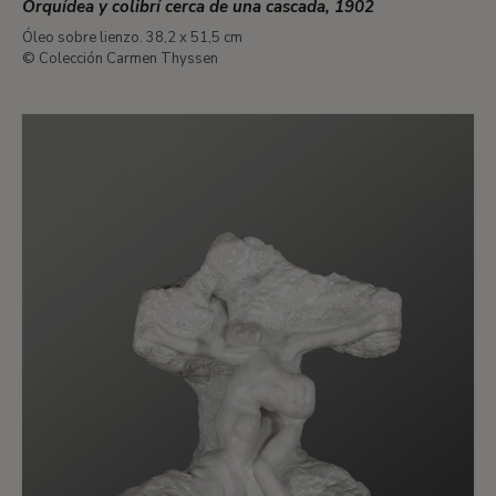
Orquídea y colibrí cerca de una cascada, 1902
Óleo sobre lienzo. 38,2 x 51,5 cm
© Colección Carmen Thyssen