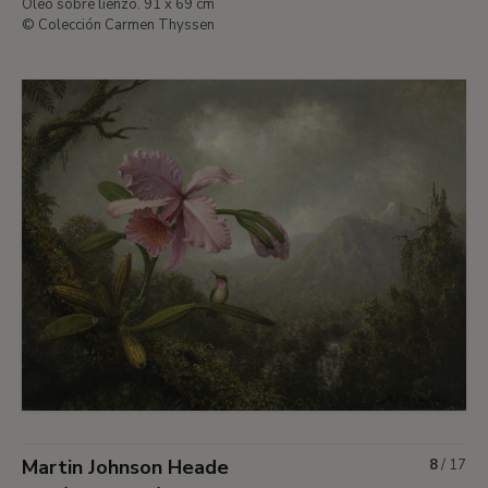
Óleo sobre lienzo. 91 x 69 cm
© Colección Carmen Thyssen
Martin Johnson Heade
8
/
17