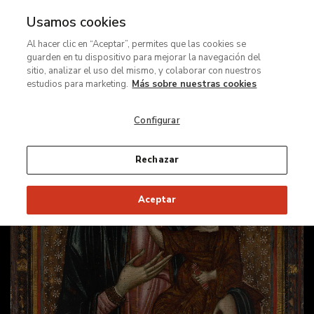
Usamos cookies
Ir
Al hacer clic en “Aceptar”, permites que las cookies se
al
Descubre
guarden en tu dispositivo para mejorar la navegación del
contenido
la
sitio, analizar el uso del mismo, y colaborar con nuestros
principal
obra
estudios para marketing.
Más sobre nuestras cookies
más
Configurar
antigua
del
Museo
Rechazar
Nacional
Thyssen-
Aceptar
Bornemisza:
La
Virgen
y
el
Niño