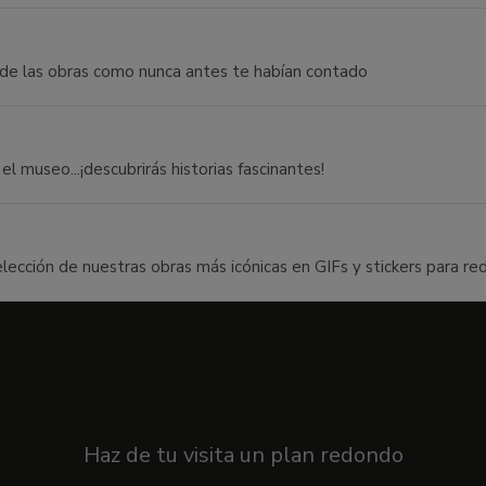
 de las obras como nunca antes te habían contado
 museo...¡descubrirás historias fascinantes!
cción de nuestras obras más icónicas en GIFs y stickers para rede
Más que un museo
Haz de tu visita un plan redondo