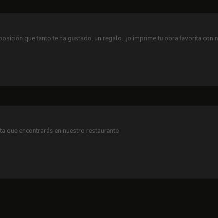
posición que tanto te ha gustado, un regalo...¡o imprime tu obra favorita con 
arta que encontrarás en nuestro restaurante