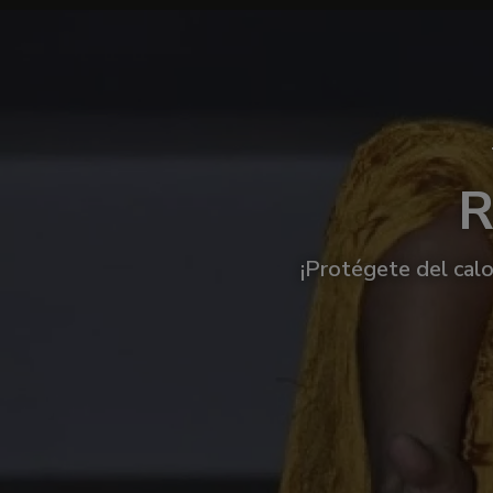
R
¡Protégete del calo