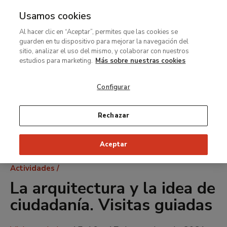
Usamos cookies
MENÚ
Ir
Bus
Al hacer clic en “Aceptar”, permites que las cookies se
al
guarden en tu dispositivo para mejorar la navegación del
contenido
sitio, analizar el uso del mismo, y colaborar con nuestros
principal
estudios para marketing.
Más sobre nuestras cookies
Configurar
Rechazar
Aceptar
Ruta
Actividades
de
La arquitectura y la idea de
navegación
ciudadanía. Visitas guiadas