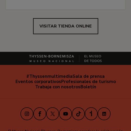
VISITAR TIENDA ONLINE
#Thyssenmultimedia
Sala de prensa
Navegación
Eventos corporativos
Profesionales de turismo
secundaria
Trabaja con nosotros
Boletín
Instagram
Facebook
X
Youtube
TikTok
iVoox
LinkedIn