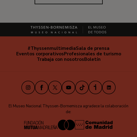
#Thyssenmultimedia
Sala de prensa
Navegación
Eventos corporativos
Profesionales de turismo
secundaria
Trabaja con nosotros
Boletín
Instagram
Facebook
X
Youtube
TikTok
iVoox
LinkedIn
El Museo Nacional Thyssen-Bornemisza agradece la colaboración
de: