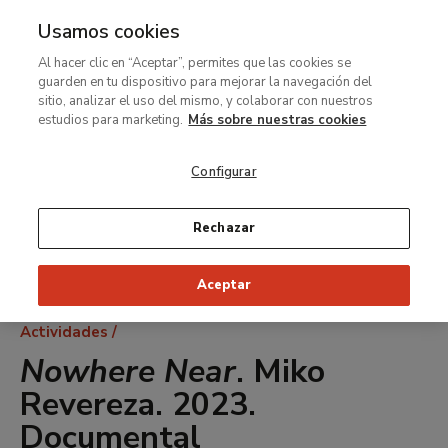
Usamos cookies
MENÚ
Ir
Bus
Al hacer clic en “Aceptar”, permites que las cookies se
al
guarden en tu dispositivo para mejorar la navegación del
contenido
sitio, analizar el uso del mismo, y colaborar con nuestros
principal
estudios para marketing.
Más sobre nuestras cookies
Configurar
Rechazar
Aceptar
Ruta
Actividades
de
Nowhere Near
. Miko
navegación
Revereza. 2023.
Documental