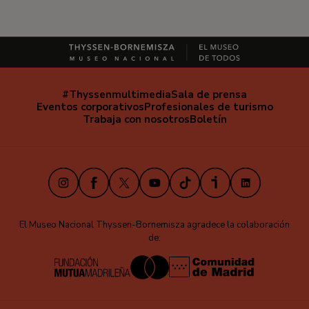
#Thyssenmultimedia
Sala de prensa
Navegación
Eventos corporativos
Profesionales de turismo
secundaria
Trabaja con nosotros
Boletín
Instagram
Facebook
X
Youtube
TikTok
iVoox
LinkedIn
El Museo Nacional Thyssen-Bornemisza agradece la colaboración
de: