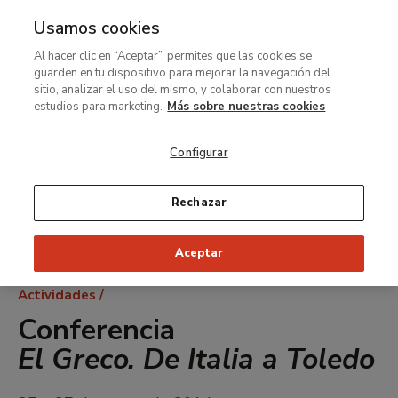
Usamos cookies
MENÚ
Ir
Bus
Al hacer clic en “Aceptar”, permites que las cookies se
al
guarden en tu dispositivo para mejorar la navegación del
contenido
sitio, analizar el uso del mismo, y colaborar con nuestros
principal
estudios para marketing.
Más sobre nuestras cookies
Configurar
Rechazar
Aceptar
Ruta
Actividades
de
Conferencia
navegación
El Greco. De Italia a Toledo