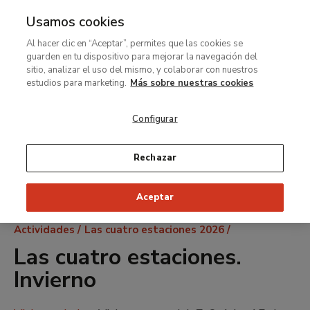
Usamos cookies
MENÚ
Ir
Bus
Al hacer clic en “Aceptar”, permites que las cookies se
al
guarden en tu dispositivo para mejorar la navegación del
contenido
sitio, analizar el uso del mismo, y colaborar con nuestros
principal
estudios para marketing.
Más sobre nuestras cookies
Configurar
Rechazar
Aceptar
Ruta
Actividades
Las cuatro estaciones 2026
de
Las cuatro estaciones.
navegación
Invierno