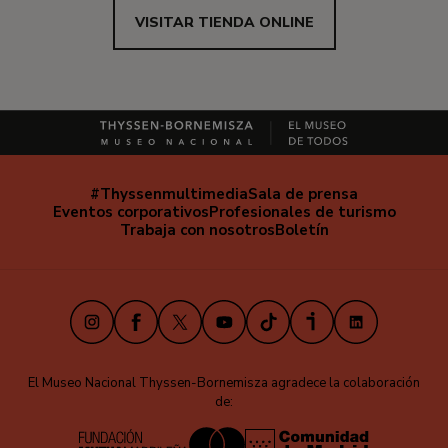
VISITAR TIENDA ONLINE
#Thyssenmultimedia
Sala de prensa
Navegación
Eventos corporativos
Profesionales de turismo
secundaria
Trabaja con nosotros
Boletín
Instagram
Facebook
X
Youtube
TikTok
iVoox
LinkedIn
El Museo Nacional Thyssen-Bornemisza agradece la colaboración
de: