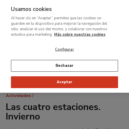
Usamos cookies
MENÚ
Ir
Bus
Al hacer clic en “Aceptar”, permites que las cookies se
al
guarden en tu dispositivo para mejorar la navegación del
contenido
sitio, analizar el uso del mismo, y colaborar con nuestros
principal
estudios para marketing.
Más sobre nuestras cookies
Configurar
Rechazar
Aceptar
Ruta
Actividades
de
Las cuatro estaciones.
navegación
Invierno