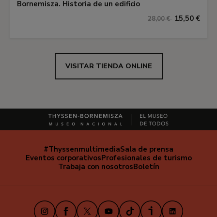
Bornemisza. Historia de un edificio
15,50 €
28,00 €
VISITAR TIENDA ONLINE
#Thyssenmultimedia
Sala de prensa
Navegación
Eventos corporativos
Profesionales de turismo
secundaria
Trabaja con nosotros
Boletín
Instagram
Facebook
X
Youtube
TikTok
iVoox
LinkedIn