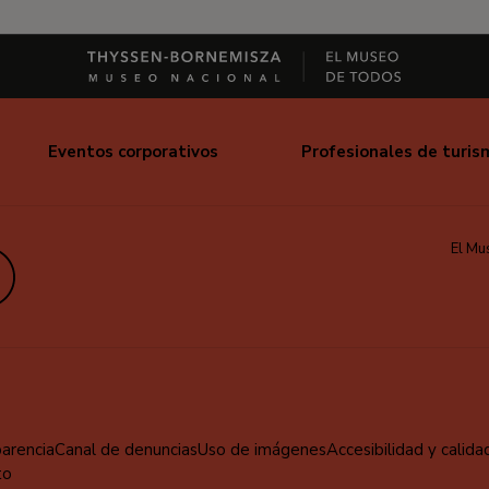
Eventos corporativos
Profesionales de turis
El Mu
edIn
parencia
Canal de denuncias
Uso de imágenes
Accesibilidad y calida
to