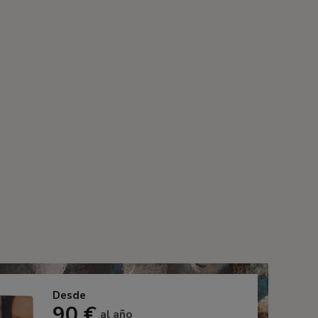
Desde
90 €
al año