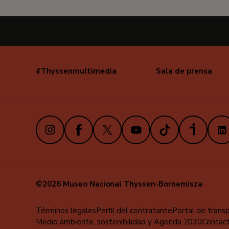
#Thyssenmultimedia
Sala de prensa
Navegación
secundaria
Instagram
Facebook
X
Youtube
TikTok
iVoox
Link
©2026 Museo Nacional Thyssen-Bornemisza
Menú
Términos legales
Perfil del contratante
Portal de trans
Medio ambiente, sostenibilidad y Agenda 2030
Contac
al