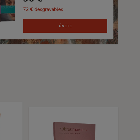
72 €
desgravables
ÚNETE
s