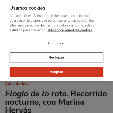
Usamos cookies
MENÚ
Ir
Bus
Al hacer clic en “Aceptar”, permites que las cookies se
al
guarden en tu dispositivo para mejorar la navegación del
contenido
sitio, analizar el uso del mismo, y colaborar con nuestros
principal
estudios para marketing.
Más sobre nuestras cookies
Configurar
Rechazar
Aceptar
Ruta
Actividades
de
Elogio de lo roto
. Recorrido
navegación
nocturno, con Marina
Hervás