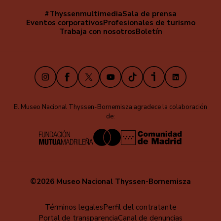
#Thyssenmultimedia
Sala de prensa
Navegación
Eventos corporativos
Profesionales de turismo
secundaria
Trabaja con nosotros
Boletín
Instagram
Facebook
X
Youtube
TikTok
iVoox
LinkedIn
El Museo Nacional Thyssen-Bornemisza agradece la colaboración
de:
©2026 Museo Nacional Thyssen-Bornemisza
Menú
Términos legales
Perfil del contratante
Portal de transparencia
Canal de denuncias