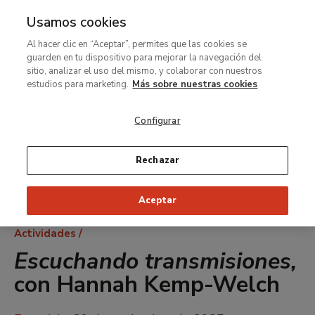
Usamos cookies
MENÚ
Ir
Bus
Al hacer clic en “Aceptar”, permites que las cookies se
al
guarden en tu dispositivo para mejorar la navegación del
contenido
sitio, analizar el uso del mismo, y colaborar con nuestros
principal
estudios para marketing.
Más sobre nuestras cookies
Configurar
Rechazar
Aceptar
Ruta
Actividades
de
Escuchando transmisiones,
navegación
con Hannah Kemp-Welch