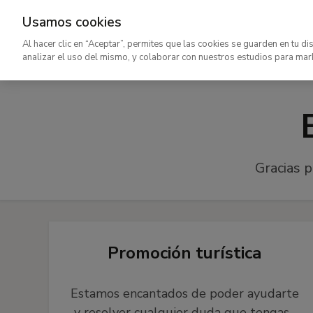
Usamos cookies
Ir
Al hacer clic en “Aceptar”, permites que las cookies se guarden en tu di
al
analizar el uso del mismo, y colaborar con nuestros estudios para mar
contenido
principal
Gracias p
Promoción turística
Estamos encantados de poder ayudarte
y resolver cualquier duda que tengas.