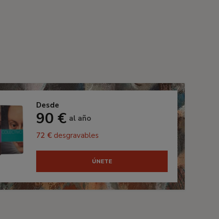
Desde
90 €
al año
72 €
desgravables
ÚNETE
s