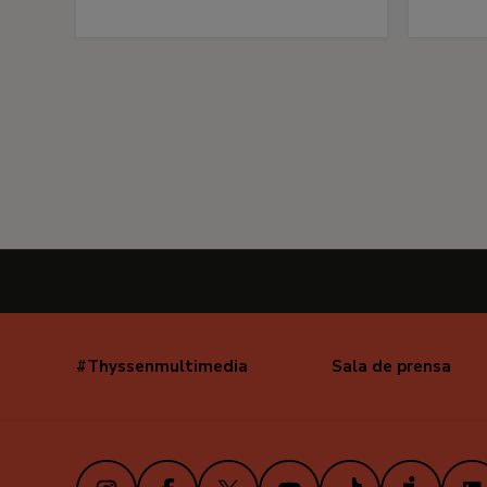
#Thyssenmultimedia
Sala de prensa
Navegación
secundaria
Instagram
Facebook
X
Youtube
TikTok
iVoox
Link