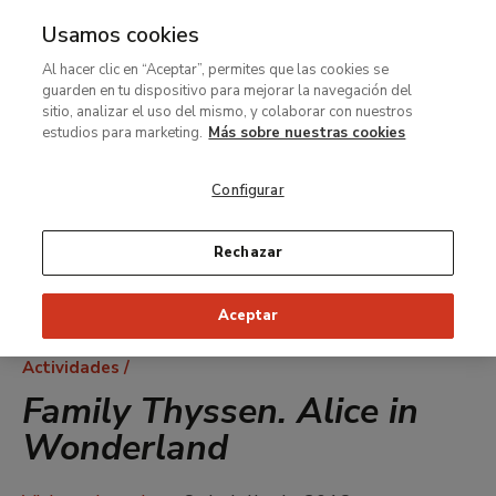
Usamos cookies
MENÚ
Ir
Bus
Al hacer clic en “Aceptar”, permites que las cookies se
al
guarden en tu dispositivo para mejorar la navegación del
contenido
sitio, analizar el uso del mismo, y colaborar con nuestros
principal
estudios para marketing.
Más sobre nuestras cookies
Configurar
Rechazar
Aceptar
Ruta
Actividades
de
Family Thyssen. Alice in
navegación
Wonderland