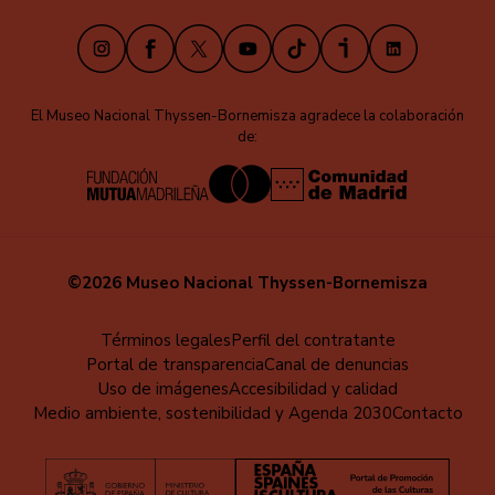
Instagram
Facebook
X
Youtube
TikTok
iVoox
LinkedIn
El Museo Nacional Thyssen-Bornemisza agradece la colaboración
de:
©2026 Museo Nacional Thyssen-Bornemisza
Menú
Términos legales
Perfil del contratante
Portal de transparencia
Canal de denuncias
al
Uso de imágenes
Accesibilidad y calidad
pie
Medio ambiente, sostenibilidad y Agenda 2030
Contacto