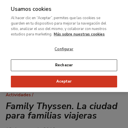
Usamos cookies
MENÚ
Ir
Bus
Al hacer clic en “Aceptar”, permites que las cookies se
al
guarden en tu dispositivo para mejorar la navegación del
contenido
sitio, analizar el uso del mismo, y colaborar con nuestros
principal
estudios para marketing.
Más sobre nuestras cookies
Configurar
Rechazar
Aceptar
Ruta
Actividades
de
Family Thyssen. La ciudad
navegación
para familias viajeras