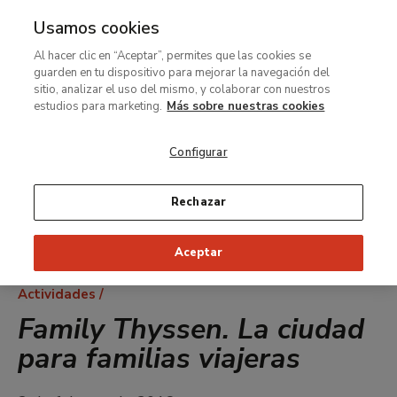
Usamos cookies
MENÚ
Ir
Bus
Al hacer clic en “Aceptar”, permites que las cookies se
al
guarden en tu dispositivo para mejorar la navegación del
contenido
sitio, analizar el uso del mismo, y colaborar con nuestros
principal
estudios para marketing.
Más sobre nuestras cookies
Configurar
Rechazar
Aceptar
Ruta
Actividades
de
Family Thyssen. La ciudad
navegación
para familias viajeras