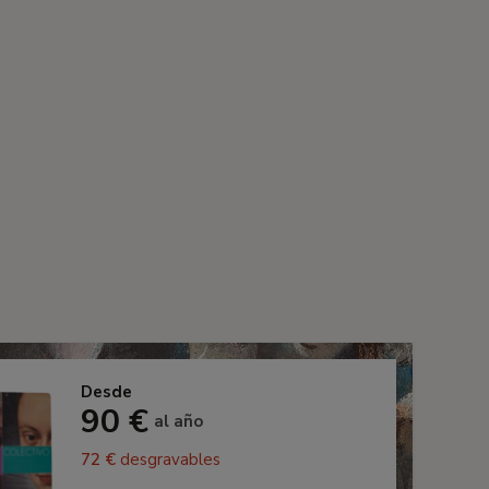
Desde
90 €
al año
72 €
desgravables