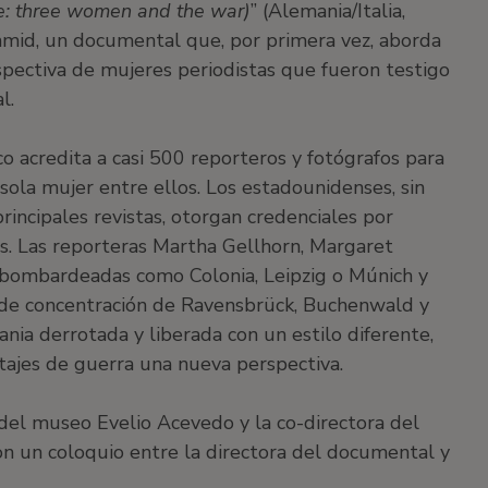
ee: three women and the war)
” (Alemania/Italia,
chmid, un documental que, por primera vez, aborda
rspectiva de mujeres periodistas que fueron testigo
l.
co acredita a casi 500 reporteros y fotógrafos para
 sola mujer entre ellos. Los estadounidenses, sin
rincipales revistas, otorgan credenciales por
as. Las reporteras Martha Gellhorn, Margaret
 bombardeadas como Colonia, Leipzig o Múnich y
s de concentración de Ravensbrück, Buchenwald y
nia derrotada y liberada con un estilo diferente,
tajes de guerra una nueva perspectiva.
 del museo Evelio Acevedo y la co-directora del
on un coloquio entre la directora del documental y