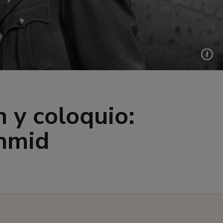
n y coloquio:
chmid