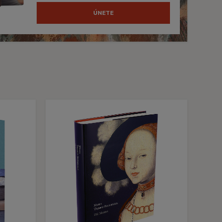
ÚNETE
s