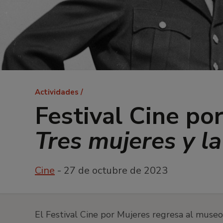
Ruta
Actividades
de
Festival Cine po
navegación
Tres mujeres y l
Cine
- 27 de octubre de 2023
El Festival Cine por Mujeres regresa al muse