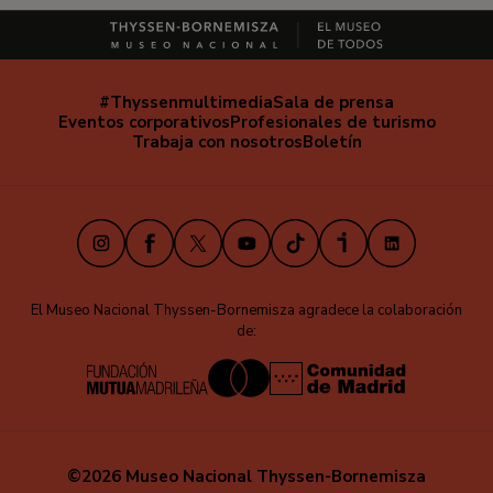
#Thyssenmultimedia
Sala de prensa
Navegación
Eventos corporativos
Profesionales de turismo
secundaria
Trabaja con nosotros
Boletín
Instagram
Facebook
X
Youtube
TikTok
iVoox
LinkedIn
El Museo Nacional Thyssen-Bornemisza agradece la colaboración
de:
©2026 Museo Nacional Thyssen-Bornemisza