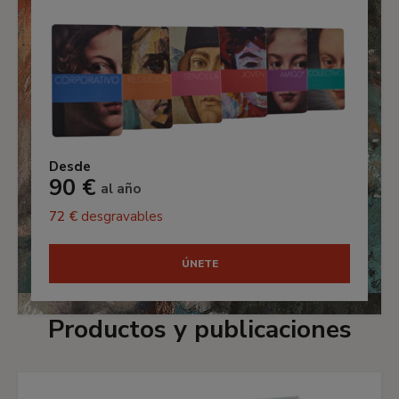
Desde
90 €
al año
72 €
desgravables
ÚNETE
Productos y publicaciones