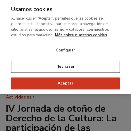
Usamos cookies
MENÚ
Ir
Bus
Al hacer clic en “Aceptar”, permites que las cookies se
al
guarden en tu dispositivo para mejorar la navegación del
contenido
sitio, analizar el uso del mismo, y colaborar con nuestros
principal
estudios para marketing.
Más sobre nuestras cookies
Configurar
Rechazar
Aceptar
Ruta
Actividades
de
IV Jornada de otoño de
navegación
Derecho de la Cultura: La
participación de las