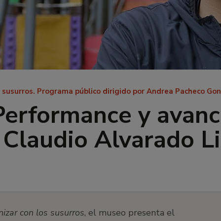
os susurros. Programa público dirigido por Andrea Pacheco Go
 Performance y avanc
 Claudio Alvarado L
nizar con los susurros
, el museo presenta el