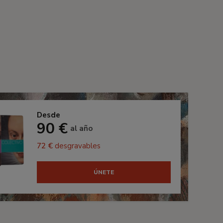
Desde
90 €
al año
72 €
desgravables
ÚNETE