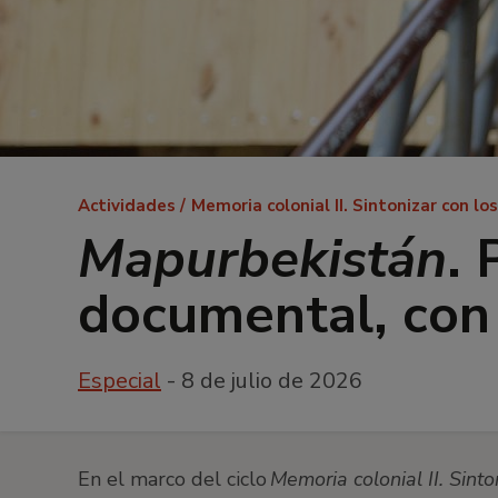
Ruta
Actividades
Memoria colonial II. Sintonizar con l
de
Mapurbekistán
.
navegación
documental, con
Especial
- 8 de julio de 2026
En el marco del ciclo
Memoria colonial II. Sinto