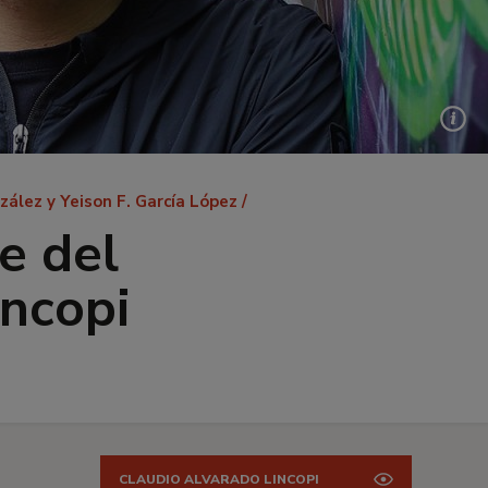
nzález y Yeison F. García López
e del
incopi
CLAUDIO ALVARADO LINCOPI