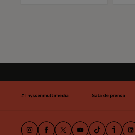
#Thyssenmultimedia
Sala de prensa
Navegación
secundaria
Instagram
Facebook
X
Youtube
TikTok
iVoox
Link