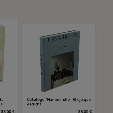
s
la
Catálogo "Hammershøi: El ojo que
és
escucha"
38,00 €
38,00 €