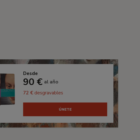
Desde
90 €
al año
72 €
desgravables
ÚNETE