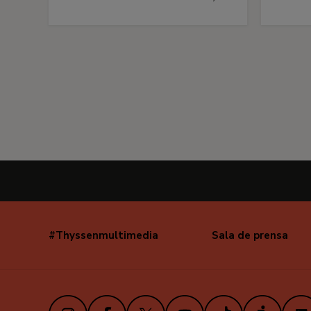
#Thyssenmultimedia
Sala de prensa
Navegación
secundaria
Instagram
Facebook
X
Youtube
TikTok
iVoox
Link