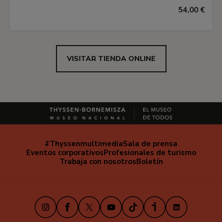
54,00 €
VISITAR TIENDA ONLINE
#Thyssenmultimedia
Sala de prensa
Navegación
Eventos corporativos
Profesionales de turismo
secundaria
Trabaja con nosotros
Boletín
Instagram
Facebook
X
Youtube
TikTok
iVoox
LinkedIn