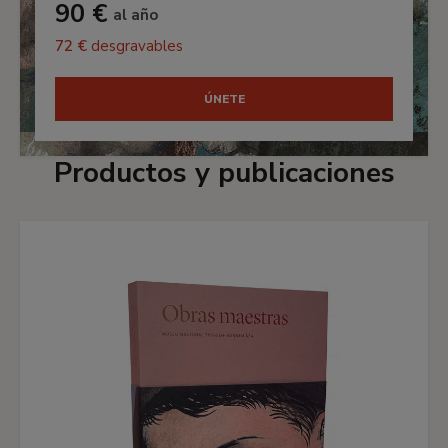
90 €
al año
72 €
desgravables
ÚNETE
Productos y publicaciones