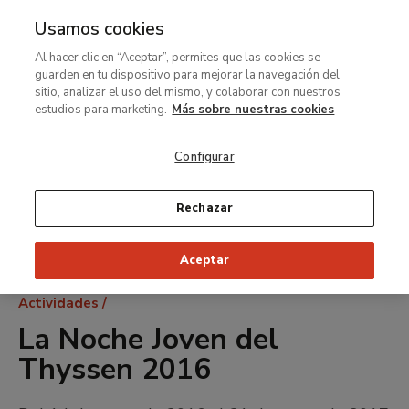
Usamos cookies
MENÚ
Ir
Bus
Al hacer clic en “Aceptar”, permites que las cookies se
al
guarden en tu dispositivo para mejorar la navegación del
contenido
sitio, analizar el uso del mismo, y colaborar con nuestros
principal
estudios para marketing.
Más sobre nuestras cookies
Configurar
Rechazar
Aceptar
Ruta
Actividades
de
La Noche Joven del
navegación
Thyssen 2016