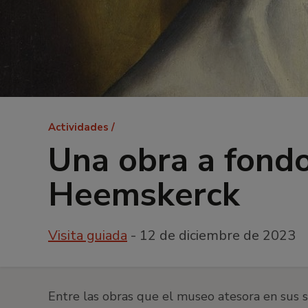
Ruta
Actividades
de
Una obra a fond
navegación
Heemskerck
Visita guiada
- 12 de diciembre de 2023
Entre las obras que el museo atesora en sus s