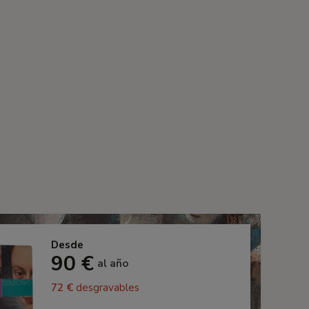
Desde
90 €
al año
72 €
desgravables