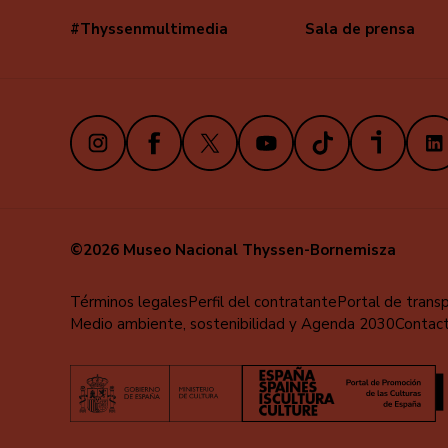
#Thyssenmultimedia
Sala de prensa
Navegación
secundaria
Instagram
Facebook
X
Youtube
TikTok
iVoox
Link
©2026 Museo Nacional Thyssen-Bornemisza
Menú
Términos legales
Perfil del contratante
Portal de trans
Medio ambiente, sostenibilidad y Agenda 2030
Contac
al
pie