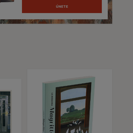
ÚNETE
s