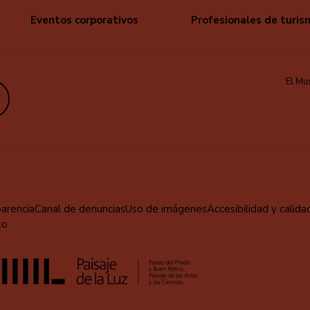
Eventos corporativos
Profesionales de turis
El Mu
edIn
parencia
Canal de denuncias
Uso de imágenes
Accesibilidad y calida
to