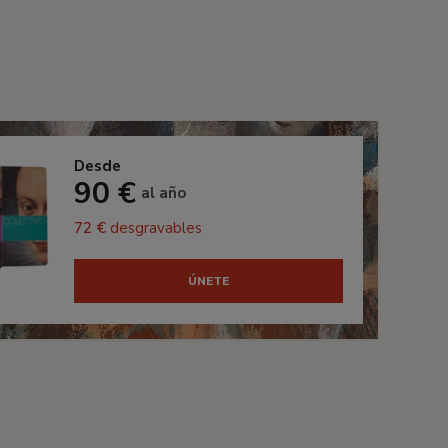
Desde
90 €
al año
72 €
desgravables
ÚNETE
s