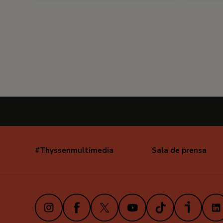
#Thyssenmultimedia
Sala de prensa
Navegación
secundaria
Instagram
Facebook
X
Youtube
TikTok
iVoox
Link