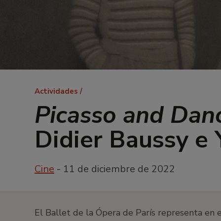
Ruta
Actividades
de
Picasso and Dance
navegación
Didier Baussy e 
Cine
- 11 de diciembre de 2022
El Ballet de la Ópera de París representa en e