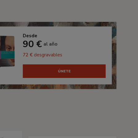
Desde
90 €
al año
72 €
desgravables
ÚNETE
s