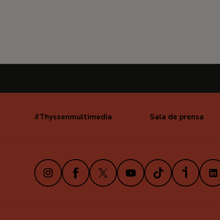
#Thyssenmultimedia
Sala de prensa
Navegación
secundaria
Instagram
Facebook
X
Youtube
TikTok
iVoox
Link