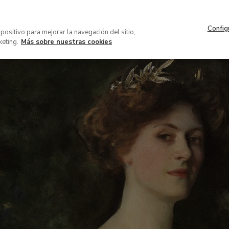
Navegación
Acerca del museo
Patrocinio 
superior
Config
VISITA
COLECCIÓN
EXPOSICION
spositivo para mejorar la navegación del sitio,
keting.
Más sobre nuestras cookies