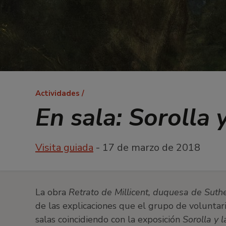
Ruta
Actividades
de
En sala: Sorolla 
navegación
Visita guiada
- 17 de marzo de 2018
La obra
Retrato de Millicent, duquesa de Suth
de las explicaciones que el grupo de voluntar
salas coincidiendo con la exposición
Sorolla y 