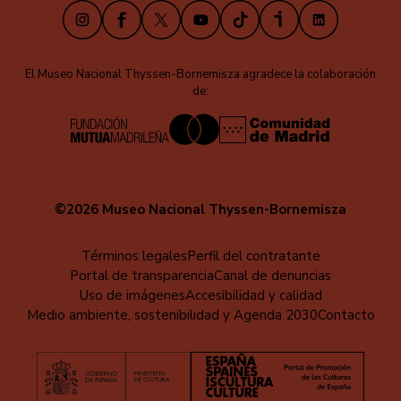
Instagram
Facebook
X
Youtube
TikTok
iVoox
LinkedIn
El Museo Nacional Thyssen-Bornemisza agradece la colaboración
de:
©2026 Museo Nacional Thyssen-Bornemisza
Menú
Términos legales
Perfil del contratante
Portal de transparencia
Canal de denuncias
al
Uso de imágenes
Accesibilidad y calidad
pie
Medio ambiente, sostenibilidad y Agenda 2030
Contacto