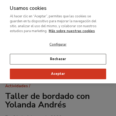
Usamos cookies
MENÚ
Ir
Bus
Al hacer clic en “Aceptar”, permites que las cookies se
al
guarden en tu dispositivo para mejorar la navegación del
contenido
sitio, analizar el uso del mismo, y colaborar con nuestros
principal
estudios para marketing.
Más sobre nuestras cookies
Configurar
Rechazar
Aceptar
Ruta
Actividades
de
Taller de bordado con
navegación
Yolanda Andrés