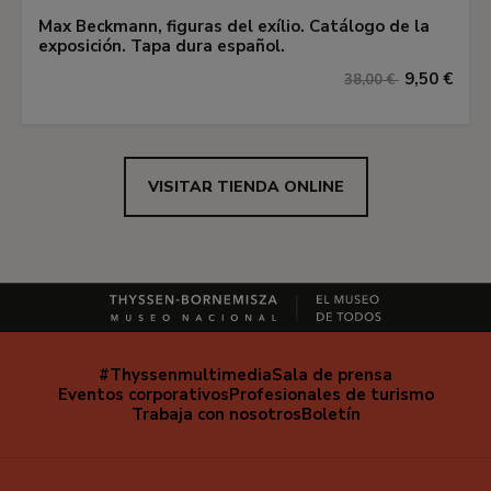
Max Beckmann, figuras del exílio. Catálogo de la
exposición. Tapa dura español.
9,50 €
38,00 €
VISITAR TIENDA ONLINE
#Thyssenmultimedia
Sala de prensa
Navegación
Eventos corporativos
Profesionales de turismo
secundaria
Trabaja con nosotros
Boletín