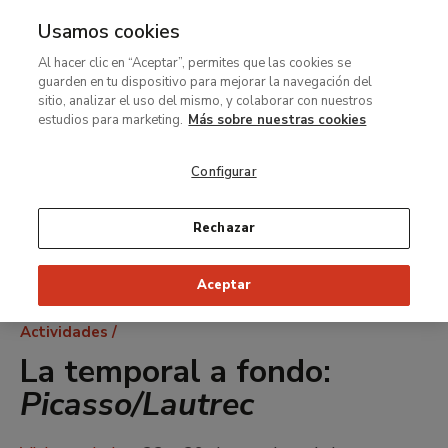
Usamos cookies
MENÚ
Ir
Bus
Al hacer clic en “Aceptar”, permites que las cookies se
al
guarden en tu dispositivo para mejorar la navegación del
contenido
sitio, analizar el uso del mismo, y colaborar con nuestros
principal
estudios para marketing.
Más sobre nuestras cookies
Configurar
Rechazar
Aceptar
Ruta
Actividades
de
La temporal a fondo:
navegación
Picasso/Lautrec