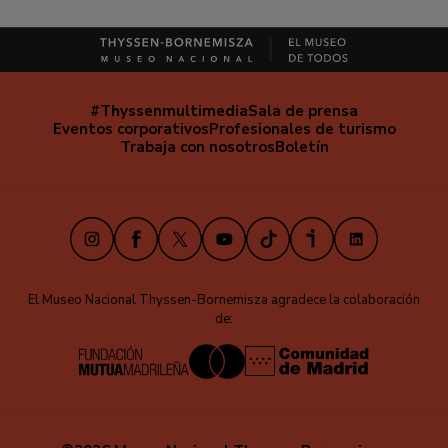
#Thyssenmultimedia
Sala de prensa
Navegación
Eventos corporativos
Profesionales de turismo
secundaria
Trabaja con nosotros
Boletín
Instagram
Facebook
X
Youtube
TikTok
iVoox
LinkedIn
El Museo Nacional Thyssen-Bornemisza agradece la colaboración
de: