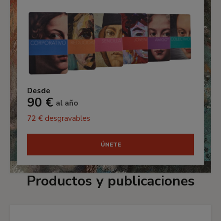
Desde
90 €
al año
72 €
desgravables
ÚNETE
Productos y publicaciones