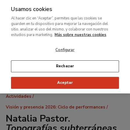
Usamos cookies
MENÚ
Ir
Bus
Al hacer clic en “Aceptar”, permites que las cookies se
al
guarden en tu dispositivo para mejorar la navegación del
contenido
sitio, analizar el uso del mismo, y colaborar con nuestros
principal
estudios para marketing.
Más sobre nuestras cookies
Configurar
Rechazar
Aceptar
Ruta
Actividades
de
Visión y presencia 2026: Ciclo de performances
navegación
Natalia Pastor.
Topografías subterráneas