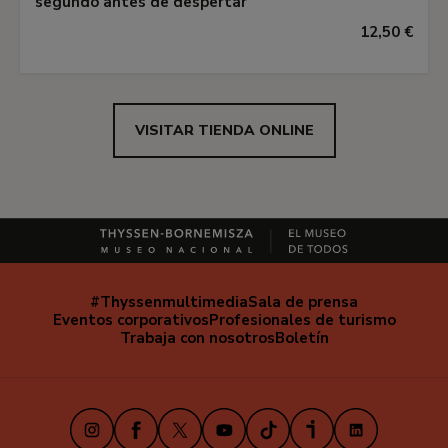
segundo antes de despertar
12,50 €
VISITAR TIENDA ONLINE
#Thyssenmultimedia
Sala de prensa
Navegación
Eventos corporativos
Profesionales de turismo
secundaria
Trabaja con nosotros
Boletín
Instagram
Facebook
X
Youtube
TikTok
iVoox
LinkedIn