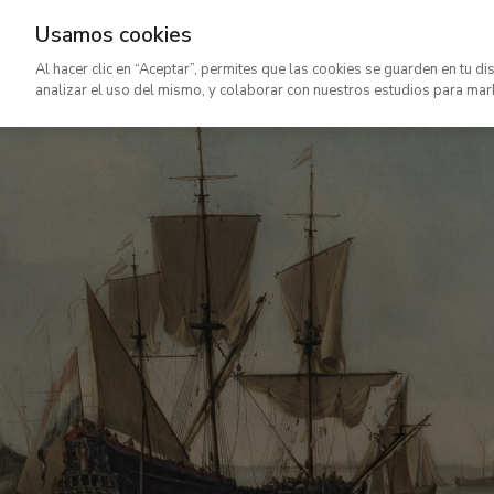
Usamos cookies
Ir
Al hacer clic en “Aceptar”, permites que las cookies se guarden en tu di
al
analizar el uso del mismo, y colaborar con nuestros estudios para mar
contenido
principal