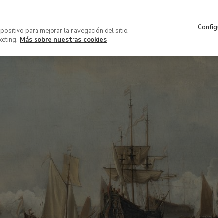
Navegación
Acerca del museo
Patrocinio 
superior
Config
VISITA
COLECCIÓN
EXPOSICION
spositivo para mejorar la navegación del sitio,
keting.
Más sobre nuestras cookies