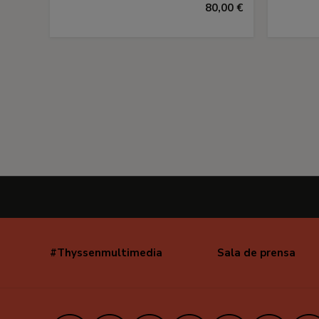
80,00 €
#Thyssenmultimedia
Sala de prensa
Navegación
secundaria