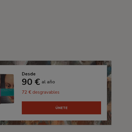
Desde
90 €
al año
72 €
desgravables
ÚNETE