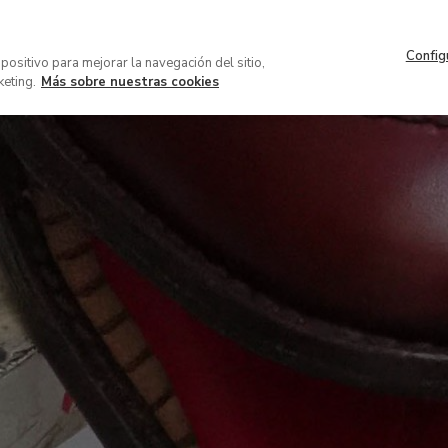
Navegación
Acerca del museo
Patrocinio 
superior
Config
VISITA
COLECCIÓN
EXPOSICION
spositivo para mejorar la navegación del sitio,
keting.
Más sobre nuestras cookies