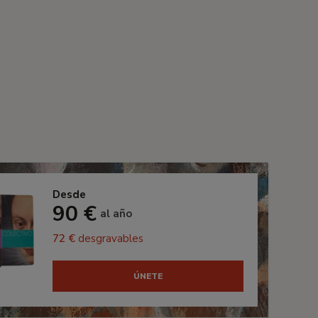
Desde
90 €
al año
72 €
desgravables
ÚNETE