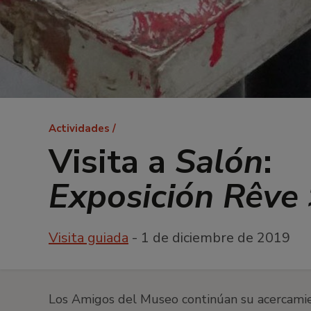
Ruta
Actividades
de
Visita a
Salón
:
navegación
Exposición Rêve 
Visita guiada
- 1 de diciembre de 2019
Los Amigos del Museo continúan su acercamien