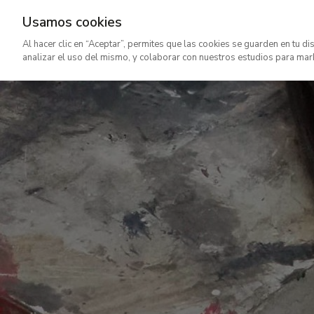
Usamos cookies
Ir
Al hacer clic en “Aceptar”, permites que las cookies se guarden en tu di
al
analizar el uso del mismo, y colaborar con nuestros estudios para mar
contenido
principal