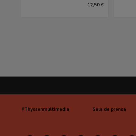
12,50 €
#Thyssenmultimedia
Sala de prensa
Navegación
secundaria