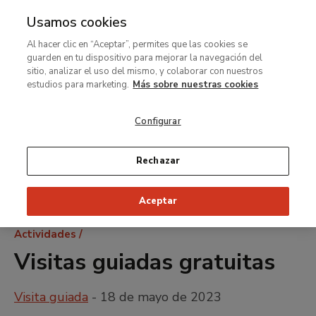
Usamos cookies
MENÚ
Ir
Bus
Al hacer clic en “Aceptar”, permites que las cookies se
al
guarden en tu dispositivo para mejorar la navegación del
contenido
sitio, analizar el uso del mismo, y colaborar con nuestros
principal
estudios para marketing.
Más sobre nuestras cookies
Configurar
Rechazar
Aceptar
Ruta
Actividades
de
Visitas guiadas gratuitas
navegación
Visita guiada
- 18 de mayo de 2023