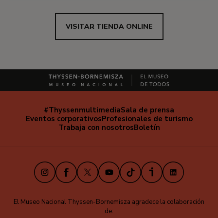
VISITAR TIENDA ONLINE
#Thyssenmultimedia
Sala de prensa
Navegación
Eventos corporativos
Profesionales de turismo
secundaria
Trabaja con nosotros
Boletín
Instagram
Facebook
X
Youtube
TikTok
iVoox
LinkedIn
El Museo Nacional Thyssen-Bornemisza agradece la colaboración
de: