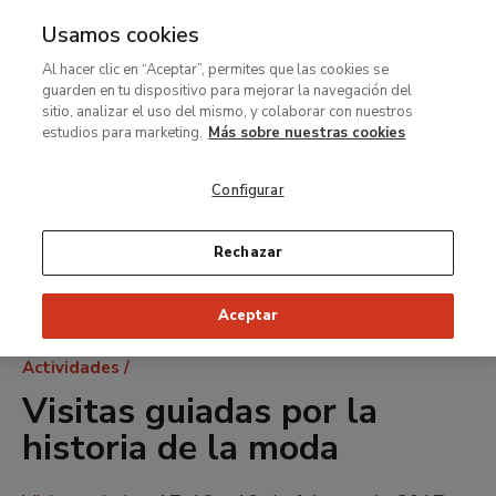
Usamos cookies
MENÚ
Ir
Bus
Al hacer clic en “Aceptar”, permites que las cookies se
al
guarden en tu dispositivo para mejorar la navegación del
contenido
sitio, analizar el uso del mismo, y colaborar con nuestros
principal
estudios para marketing.
Más sobre nuestras cookies
Configurar
Rechazar
Aceptar
Ruta
Actividades
de
Visitas guiadas por la
navegación
historia de la moda