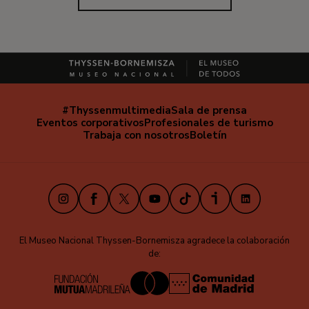
#Thyssenmultimedia
Sala de prensa
Navegación
Eventos corporativos
Profesionales de turismo
secundaria
Trabaja con nosotros
Boletín
Instagram
Facebook
X
Youtube
TikTok
iVoox
LinkedIn
El Museo Nacional Thyssen-Bornemisza agradece la colaboración
de: