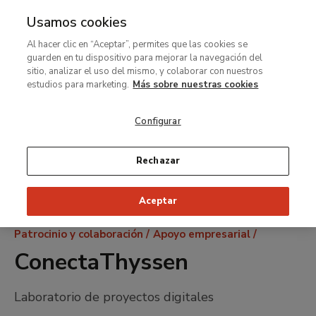
Usamos cookies
MENÚ
Ir
Bus
Al hacer clic en “Aceptar”, permites que las cookies se
al
guarden en tu dispositivo para mejorar la navegación del
contenido
sitio, analizar el uso del mismo, y colaborar con nuestros
principal
estudios para marketing.
Más sobre nuestras cookies
Configurar
Rechazar
Aceptar
Ruta
Patrocinio y colaboración
Apoyo empresarial
de
ConectaThyssen
navegación
Laboratorio de proyectos digitales