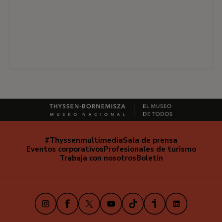
#Thyssenmultimedia
Sala de prensa
Navegación
Eventos corporativos
Profesionales de turismo
secundaria
Trabaja con nosotros
Boletín
Instagram
Facebook
X
Youtube
TikTok
iVoox
LinkedIn