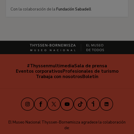
Con la colaboración de la
Fundación Sabadell
#Thyssenmultimedia
Sala de prensa
Navegación
Eventos corporativos
Profesionales de turismo
secundaria
Trabaja con nosotros
Boletín
Instagram
Facebook
X
Youtube
TikTok
iVoox
LinkedIn
El Museo Nacional Thyssen-Bornemisza agradece la colaboración
de: