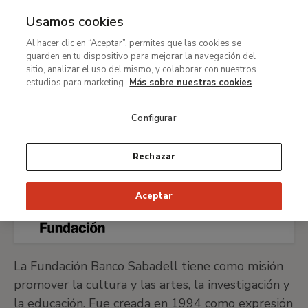
Usamos cookies
MENÚ
Ir
Bus
Al hacer clic en “Aceptar”, permites que las cookies se
al
guarden en tu dispositivo para mejorar la navegación del
Ruta
contenido
Patrocinio y colaboración
Apoyo empresarial
sitio, analizar el uso del mismo, y colaborar con nuestros
de
principal
estudios para marketing.
Más sobre nuestras cookies
Empresas participantes
navegación
Fundación Banco Sabadell
Configurar
Rechazar
VISITAR WEB FUNDACIÓN BANCO SABADELL
Aceptar
La Fundación Banco Sabadell tiene como misión
promover la cultura y las artes, la investigación y
la educación. Fue creada en 1994 como expresión