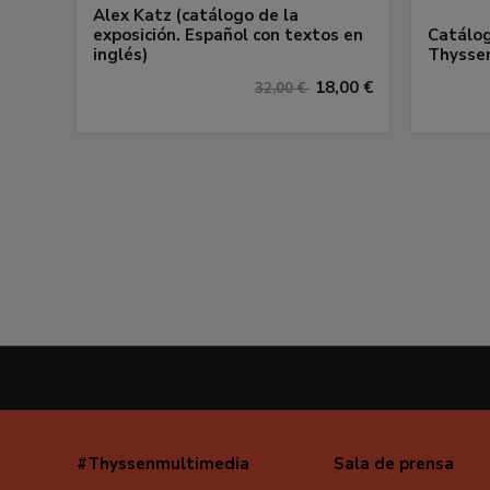
Alex Katz (catálogo de la
exposición. Español con textos en
Catálog
inglés)
Thyssen
18,00 €
32,00 €
#Thyssenmultimedia
Sala de prensa
Navegación