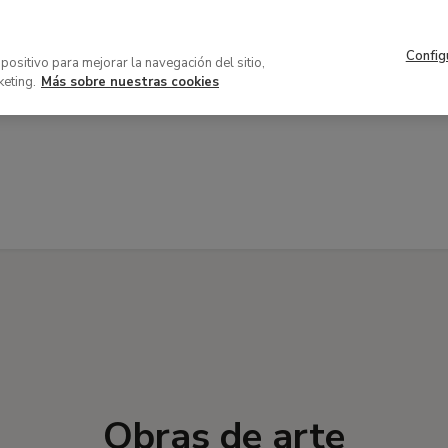
Navegación
Acerca del museo
Patrocinio 
superior
Config
VISITA
COLECCIÓN
EXPOSICION
spositivo para mejorar la navegación del sitio,
keting.
Más sobre nuestras cookies
n
Obras de arte