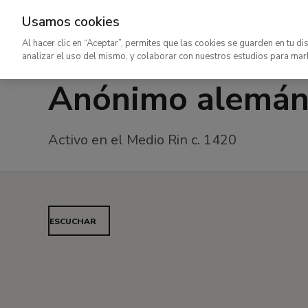
Usamos cookies
Ir
Al hacer clic en “Aceptar”, permites que las cookies se guarden en tu di
al
analizar el uso del mismo, y colaborar con nuestros estudios para mar
contenido
Anónimo alemá
principal
Activo en el Medio Rin c. 1420
ESCUCHAR