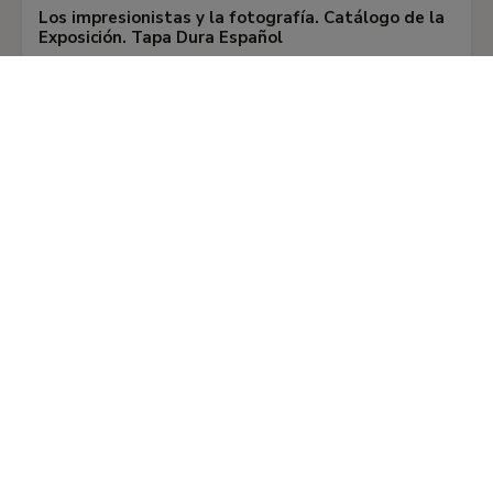
Los impresionistas y la fotografía. Catálogo de la
Exposición. Tapa Dura Español
25,00 €
38,00 €