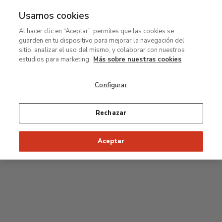
Usamos cookies
MENÚ
Ir
Bus
Al hacer clic en “Aceptar”, permites que las cookies se
al
guarden en tu dispositivo para mejorar la navegación del
contenido
Planta segunda
sitio, analizar el uso del mismo, y colaborar con nuestros
principal
estudios para marketing.
Más sobre nuestras cookies
Colección permanente
Configurar
25
26
27
28
29
Rechazar
24
23
Inicio recomendado de la visita
Salas Clásicas
Aceptar
22
21
20
19
18
1
16
17
2
15
7
8
9
10
3
11
12
14
4
5
6
13