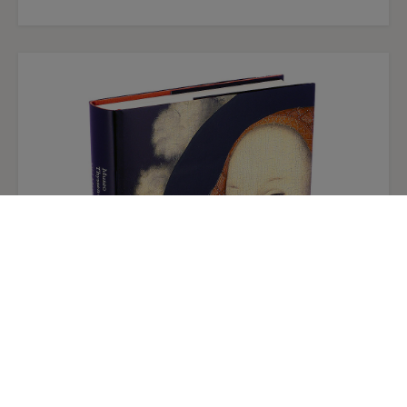
Sagrada Familia, a cuyos gestos Fra
Bartolommeo, con delicadeza, dedica una
atención especial para que al espectador le
llegue con facilidad el mensaje piadoso que
encierra su composición. Las figuras, pese a las
dimensiones de la obra, son notables; san José se
coloca sentado a la izquierda, a cuyos pies, y
sobre el manto de la Virgen, se ha instalado al
Niño, que extiende sus brazos para recibir a san
Juan, que, desnudo y también encima del manto
de la Virgen, se acerca a Jesús en actitud devota.
María es la encargada de presentar a su Hijo a
san Juan, a quien cariñosamente acerca al Niño
con su mano. La escena se completa con otro
elemento característico de las escenas de
Adoración: los tres ángeles, que en este caso
flotan sobre las figuras como si así quisieran