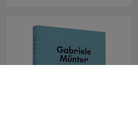
paisajes de Degas. En la pincelada ordenada y en
la construcción de los volúmenes del terreno se
aprecia la influencia de Cézanne y también la de
Gauguin (aunque la relación personal entre
Bernard y Gauguin era sólo incipiente en ese
momento). A diferencia de otras obras de
Bernard de la misma época, radicalmente planas
y simplificadas de dibujo y color, este paisaje es
más naturalista en su cromatismo, en el sutil
modelado de la tierra y en la representación del
espacio.
Guillermo Solana