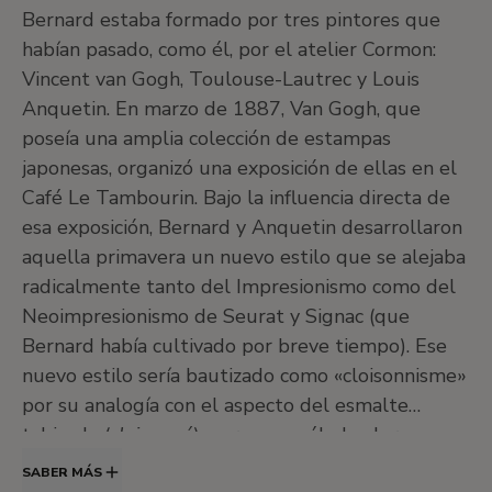
Bernard estaba formado por tres pintores que
habían pasado, como él, por el atelier Cormon:
Vincent van Gogh, Toulouse-Lautrec y Louis
Anquetin. En marzo de 1887, Van Gogh, que
poseía una amplia colección de estampas
japonesas, organizó una exposición de ellas en el
Café Le Tambourin. Bajo la influencia directa de
esa exposición, Bernard y Anquetin desarrollaron
aquella primavera un nuevo estilo que se alejaba
radicalmente tanto del Impresionismo como del
Neoimpresionismo de Seurat y Signac (que
Bernard había cultivado por breve tiempo). Ese
nuevo estilo sería bautizado como «cloisonnisme»
por su analogía con el aspecto del esmalte
tabicado (
cloisonné
), porque en él el color se
extendía en áreas planas, en compartimentos
SABER MÁS