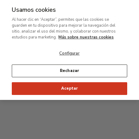
Usamos cookies
MENÚ
Ir
Bus
Al hacer clic en “Aceptar”, permites que las cookies se
al
guarden en tu dispositivo para mejorar la navegación del
contenido
Planta baja
sitio, analizar el uso del mismo, y colaborar con nuestros
principal
estudios para marketing.
Más sobre nuestras cookies
Colección Carmen Thyssen y salas de
exposiciones temporales
Configurar
Salas de exposiciones temporales
Rechazar
Aceptar
J
Hall
Entrada
Acceso a la colección permanente
I
Jardín
D
C
H
F
A
E
B
G
Paseo del Prado
Acceso a la Colección Carmen Thyssen