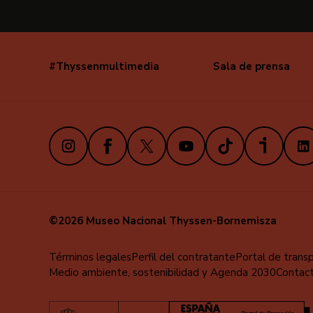
#Thyssenmultimedia
Sala de prensa
Navegación
secundaria
Instagram
Facebook
X
Youtube
TikTok
iVoox
Link
©2026 Museo Nacional Thyssen-Bornemisza
Menú
Términos legales
Perfil del contratante
Portal de trans
Medio ambiente, sostenibilidad y Agenda 2030
Contac
al
pie