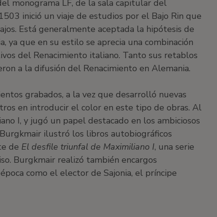
del monograma LF, de la sala capitular del
03 inició un viaje de estudios por el Bajo Rin que
Bajos. Está generalmente aceptada la hipótesis de
ia, ya que en su estilo se aprecia una combinación
ivos del Renacimiento italiano. Tanto sus retablos
ron a la difusión del Renacimiento en Alemania.
cientos grabados, a la vez que desarrolló nuevas
ros en introducir el color en este tipo de obras. Al
iano I, y jugó un papel destacado en los ambiciosos
Burgkmair ilustró los libros autobiográficos
te de
El desfile triunfal de Maximiliano I
, una serie
iso. Burgkmair realizó también encargos
poca como el elector de Sajonia, el príncipe