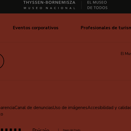
Eventos corporativos
Profesionales de turis
El Mu
edIn
parencia
Canal de denuncias
Uso de imágenes
Accesibilidad y calida
to